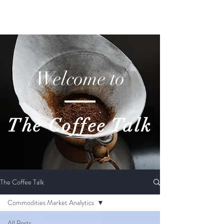
COMCO
Welcome to
The Coffee Talk
The Coffee Talk
Commodities Market Analytics
All Posts