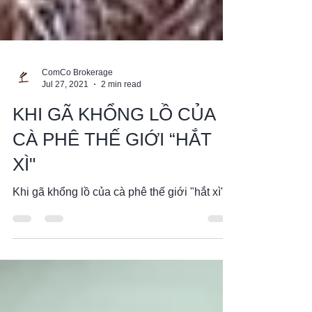
ComCo Brokerage
Jul 27, 2021
2 min read
KHI GÃ KHỔNG LỒ CỦA
CÀ PHÊ THẾ GIỚI “HẮT
XÌ"
Khi gã khổng lồ của cà phê thế giới "hắt xì"